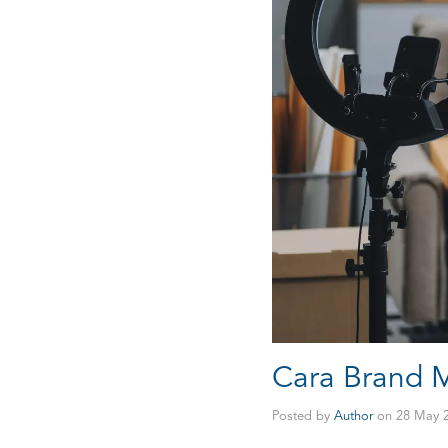
Cara Brand M
Posted by
Author
on
28 May 