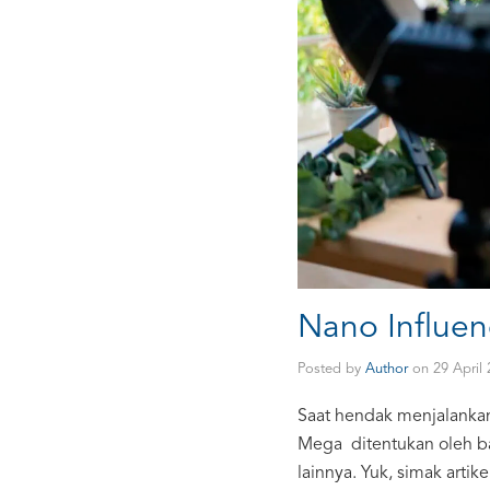
Nano Influen
Posted by
Author
on
29 April
Saat hendak menjalankan 
Mega ditentukan oleh ba
lainnya. Yuk, simak artik