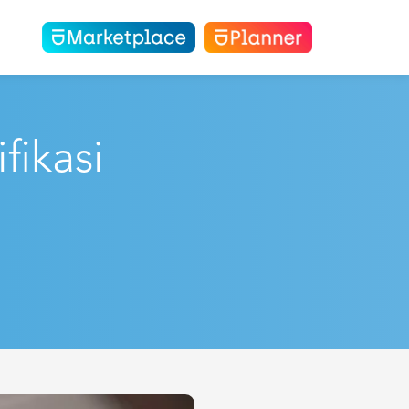
ia
fikasi