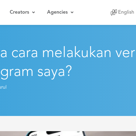
Creators
Agencies
English
Indones
 cara melakukan veri
agram saya?
rul