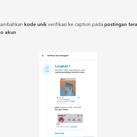
i: tambahkan
kode unik
verifikasi ke caption pada
postingan ter
io akun